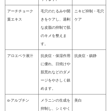
アーチチョーク
毛穴のたるみや開
ニキビ抑制・毛穴
葉エキス
きをケアし、過剰
ケア
な皮脂の抑制で肌
のキメを整えま
す。
アロエベラ液汁
抗炎症・保湿作用
抗炎症・鎮静
に優れ、日焼けや
肌荒れなどのダメ
ージをやさしく鎮
めます。
α-アルブチン
メラニンの生成を
美白
抑制し、シミやく