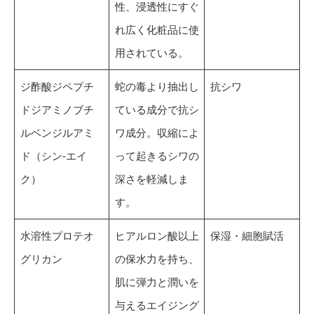
性、浸透性にすぐ
れ広く化粧品に使
用されている。
ジ酢酸ジペプチ
蛇の毒より抽出し
抗シワ
ドジアミノブチ
ている成分で抗シ
ルベンジルアミ
ワ成分。収縮によ
ド（シン-エイ
って起きるシワの
ク）
深さを軽減しま
す。
水溶性プロテオ
ヒアルロン酸以上
保湿・細胞賦活
グリカン
の保水力を持ち、
肌に弾力と潤いを
与えるエイジング