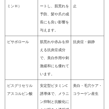
ミンＨ）
ートし、肌荒れを
止
予防、髪や爪の成
長にも良い影響を
与えます。
ビサボロール
肌荒れや赤みを抑
抗炎症・鎮静
える抗炎症成分
で、美白作用や刺
激緩和にも優れて
います。
ビスグリセリル
安定型ビタミンC
美白・毛穴ケア・
アスコルビン酸
誘導体で、メラニ
コラーゲン産生
ン抑制と抗酸化に