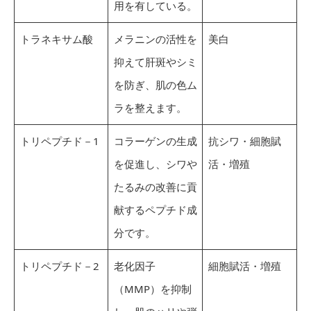
用を有している。
トラネキサム酸
メラニンの活性を
美白
抑えて肝斑やシミ
を防ぎ、肌の色ム
ラを整えます。
トリペプチド－1
コラーゲンの生成
抗シワ・細胞賦
を促進し、シワや
活・増殖
たるみの改善に貢
献するペプチド成
分です。
トリペプチド－2
老化因子
細胞賦活・増殖
（MMP）を抑制