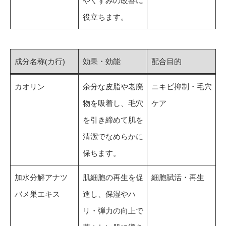
やくすみの改善に
役立ちます。
成分名称(カ行)
効果・効能
配合目的
カオリン
余分な皮脂や老廃
ニキビ抑制・毛穴
物を吸着し、毛穴
ケア
を引き締めて肌を
清潔でなめらかに
保ちます。
加水分解アナツ
肌細胞の再生を促
細胞賦活・再生
バメ巣エキス
進し、保湿やハ
リ・弾力の向上で