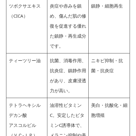
ツボクサエキス
炎症や赤みを鎮
鎮静・細胞再生
（CICA）
め、傷んだ肌の修
復を促進する優れ
た鎮静・再生成分
です。
ティーツリー油
抗菌、消毒作用、
ニキビ抑制・抗
抗炎症、鎮静作用
菌・抗炎症
があり、皮膚浸透
力が高い。
テトラヘキシル
油溶性ビタミン
美白・抗酸化・細
デカン酸
C。安定したビタ
胞増殖
アスコルビル
ミンC誘導体で、
（ＶＣ-ＩＰ）
メラニン抑制や美