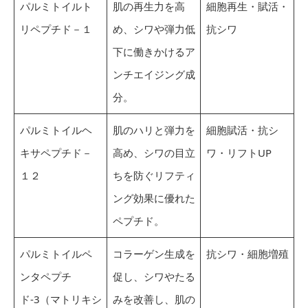
パルミトイルト
肌の再生力を高
細胞再生・賦活・
リペプチド－１
め、シワや弾力低
抗シワ
下に働きかけるア
ンチエイジング成
分。
パルミトイルヘ
肌のハリと弾力を
細胞賦活・抗シ
キサペプチド－
高め、シワの目立
ワ・リフトUP
１２
ちを防ぐリフティ
ング効果に優れた
ペプチド。
パルミトイルペ
コラーゲン生成を
抗シワ・細胞増殖
ンタペプチ
促し、シワやたる
ド-3（マトリキシ
みを改善し、肌の