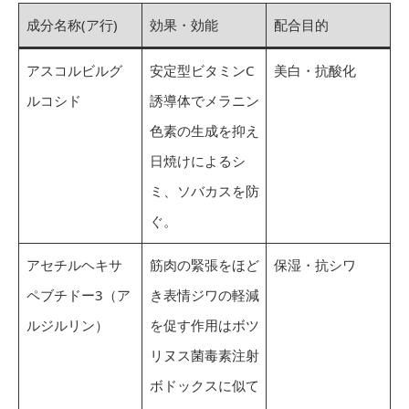
成分名称(ア行)
効果・効能
配合目的
アスコルビルグ
安定型ビタミンC
美白・抗酸化
ルコシド
誘導体でメラニン
色素の生成を抑え
日焼けによるシ
ミ、ソバカスを防
ぐ。
アセチルヘキサ
筋肉の緊張をほど
保湿・抗シワ
ペブチドー3（ア
き表情ジワの軽減
ルジルリン）
を促す作用はボツ
リヌス菌毒素注射
ボドックスに似て